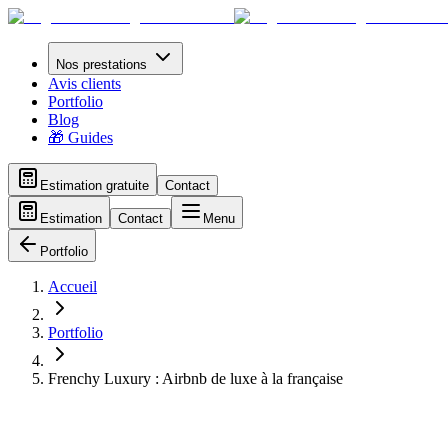
Nos prestations
Avis clients
Portfolio
Blog
🎁 Guides
Estimation gratuite
Contact
Estimation
Contact
Menu
Portfolio
Accueil
Portfolio
Frenchy Luxury : Airbnb de luxe à la française