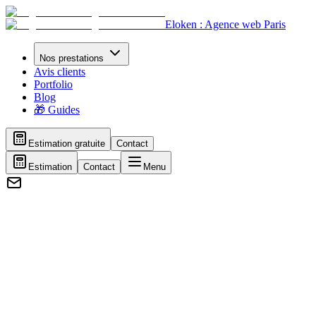
Eloken : Agence web Paris
Nos prestations
Avis clients
Portfolio
Blog
🎁 Guides
Estimation gratuite
Contact
Estimation
Contact
Menu